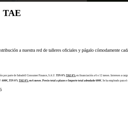
% TAE
distribución a nuestra red de talleres oficiales y págalo cómodamente c
ión por parte de Sabadell Consumer Finance, S.A.U.
TIN 0%
TAE 0%
en financiación a 6 o 12 meses. Intereses a car
VP: 600€, TIN 0%
TAE 0%
en 6 meses. Precio total a plazos e Importe total adeudado 600€.
Se ha empleado para el c
6