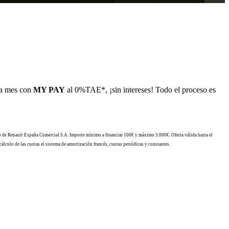
ada mes con
MY PAY
al 0%TAE*, ¡sin intereses! Todo el proceso es
go de Renault España Comercial S.A. Importe mínimo a financiar 100€ y máximo 3.000€. Oferta válida hasta el
álculo de las cuotas el sistema de amortización francés, cuotas periódicas y constantes.