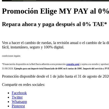
Promoción Elige MY PAY al 0
Repara ahora y paga después al
0% TAE*
Ven a hacer el cambio de ruedas, la revisión anual o el cambio de la 
fácil, instantáneo, seguro y 100% digital.
condiciones legales
*Financiación disponible en la Red Dacia adherida a esta promoción
consulta aquí
y sujeta a su estudio y aprobac
31/08/2026.
Ejemplo para un importe total financiado de 600€ en 6 cuotas de 100€. Importe del servicio y P
Promoción disponible desde el 1 de julio hasta el 31 de agosto de 202
Compartir en redes sociales:
Facebook
Twitter
Whatsapp
Pinterest